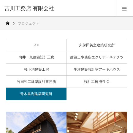
吉川工務店 有限会社
プロジェクト
All
久保田英之建築研究所
向井一規建築設計工房
建築士事務所エクリアーキテクツ
杉下均建築工房
生津建築設計室アーキハウス
竹田裕二建築設計事務所
設計工房 蒼生舎
青木昌則建築研究所