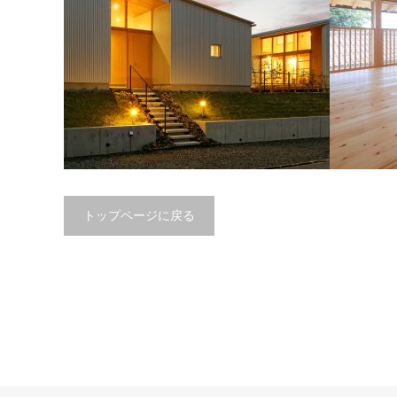
トップページに戻る
T・S邸
Y邸
設計工房 蒼生舎
設計工房 