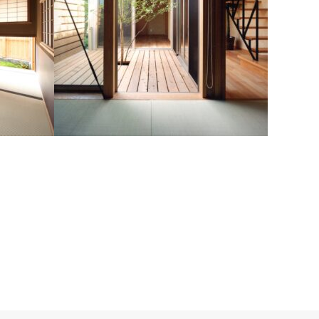
松葉公園の家
設計工房 蒼生舎