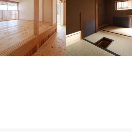
F邸
蒼生舎
設計工房 蒼生舎