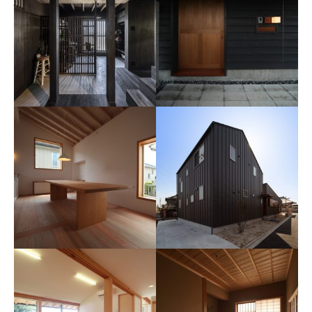
T・S邸
可児の家
設計工房 蒼生舎
建築士事務所エクリアーキテ
クツ
青海の家
清須の家
向井一規建築設計工房
杉下均建築工房