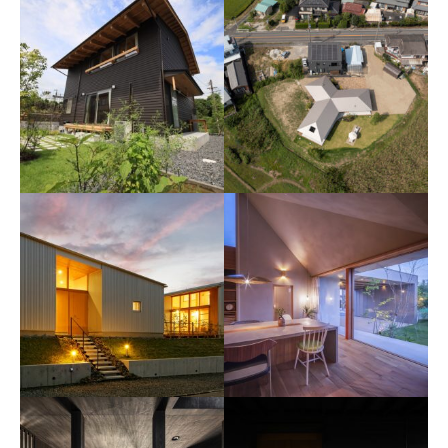
蓮花寺の家
日進の家
青木昌則建築研究所
建築士事務所エクリアーキテ
クツ