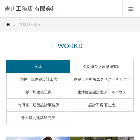
吉川工務店 有限会社
プロジェクト
WORKS
ALL
久保田英之建築研究所
向井一規建築設計工房
建築士事務所エクリアーキテクツ
杉下均建築工房
生津建築設計室アーキハウス
竹田裕二建築設計事務所
設計工房 蒼生舎
青木昌則建築研究所