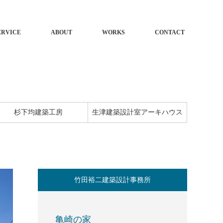
ERVICE
ABOUT
WORKS
CONTACT
杉下均建築工房
生津建築設計室アーキハウス
竹田裕二建築設計事務所
亀崎の家